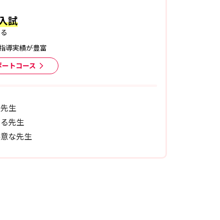
入試
ある
指導実績が豊富
ポートコース
る先生
ある先生
得意な先生