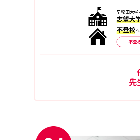
早稲田大学
志望大
不登校
へ
不登
先