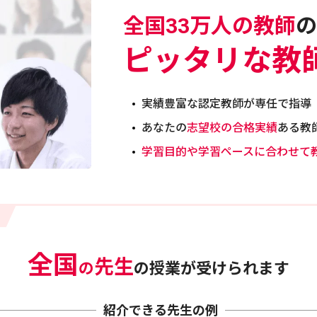
全国33万人の教師
の
ピッタリな教
実績豊富な認定教師が専任で指導
あなたの
志望校の合格実績
ある教
学習目的や学習ペースに合わせて
全国
先生
の
の授業が受けられます
紹介できる先生の例