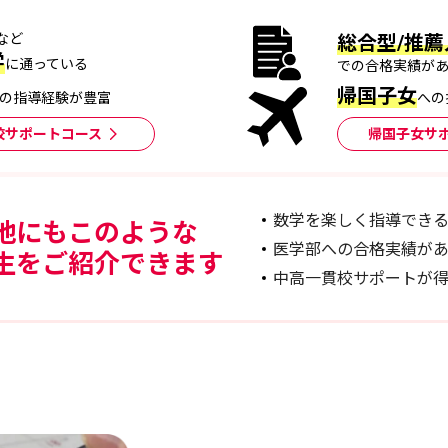
など
総合型/推薦
学
に通っている
での合格実績が
帰国子女
の指導経験が豊富
への
校サポートコース
帰国子女サ
数学を楽しく指導でき
他にもこのような
医学部への合格実績が
生をご紹介できます
中高一貫校サポートが