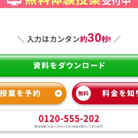
30
＼ 入力はカンタン
約
秒!
／