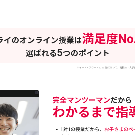
満足度No.
ライのオンライン授業は
5
選ばれる
つのポイント
※イード・アワード2023 塾において、高校生・大学
完全マンツーマン
だから
わかるまで指
1対1の授業だから、
お子さまのペ