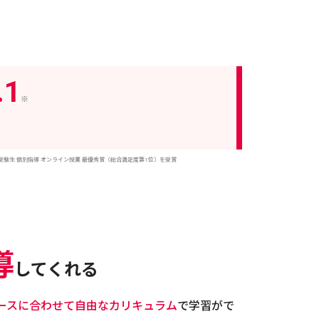
1
※
受験生 個別指導 オンライン授業 最優秀賞（総合満足度第1位）を受賞
導
してくれる
ースに合わせて自由なカリキュラム
で学習がで