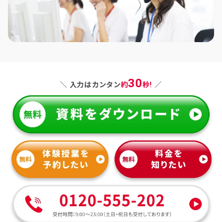
30
＼ 入力はカンタン
約
秒!
／