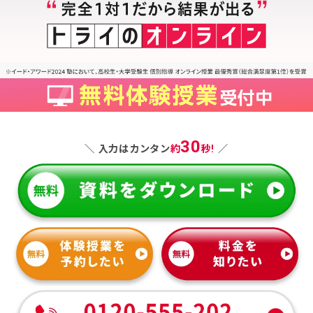
30
＼ 入力はカンタン
約
秒!
／