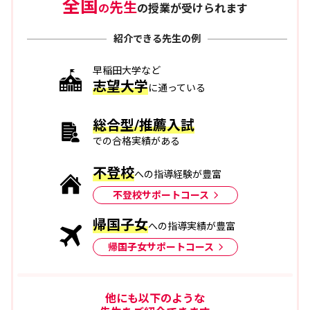
全国
先生
の
の授業が受けられます
紹介できる先生の例
早稲田大学など
志望大学
に通っている
総合型/推薦入試
での合格実績がある
不登校
への指導経験が豊富
不登校サポートコース
帰国子女
への指導実績が豊富
帰国子女サポートコース
他にも以下のような