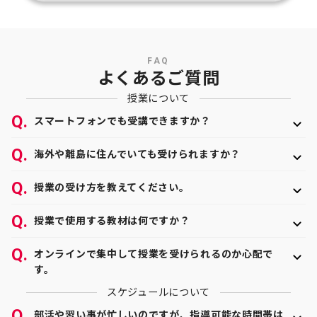
FAQ
よくあるご質問
授業について
スマートフォンでも受講できますか？
はい、受講可能です。お手持ちのスマートフォンやタ
海外や離島に住んでいても受けられますか？
ブレット、PCなどで受講していただくことができま
す。使用できるデバイスをお持ちでない場合でも、Wi-
はい、どこからでも受講いただけます。実際に海外や
授業の受け方を教えてください。
Fi回線なしで利用できるタブレット貸し出し（有料）
離島にお住まいの方にも多くご利用いただいておりま
も行っておりますので、ご安心ください。
す。海外ならではの時差や特殊な指導内容にも柔軟に
無料のビデオチャットサービス「Zoom」を利用して
授業で使用する教材は何ですか？
対応できますので、お気軽にご相談ください。
おりますので、授業時間になりましたら事前にお送り
しているZoomにご入室ください。授業中はお互いの
個別授業で使用する教材に特に指定はなく、自由に選
オンラインで集中して授業を受けられるのか心配で
顔が見える状態で授業を行い、疑問点や不安点がない
べます。学校で使用しているワークや教科書、志望校
す。
かどうかを表情からも読み取り、細かくフォローいた
の赤本や過去問などを利用している方が多いです。特
します。また、教材を画面上で共有し、書き込みを行
にご希望がない場合はトライの無料教材を使用するこ
スケジュールについて
双方向型の授業を行っているため、"教師は解説し続け
うこともできるので、対面とほとんど変わらない授業
とも可能です。
て、生徒は聞いているだけ"という一方的な状況になる
部活や習い事が忙しいのですが、指導可能な時間帯は