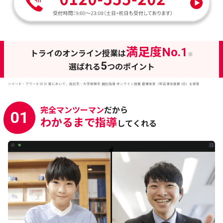
満足度No.1
トライのオンライン授業は
※
5
選ばれる
つのポイント
※イード・アワード2023 塾において、高校生・大学受験生 個別指導 オンライン授業 最優秀賞（総合満足度第1位）を受賞
完全マンツーマン
だから
01
わかるまで指導
してくれる