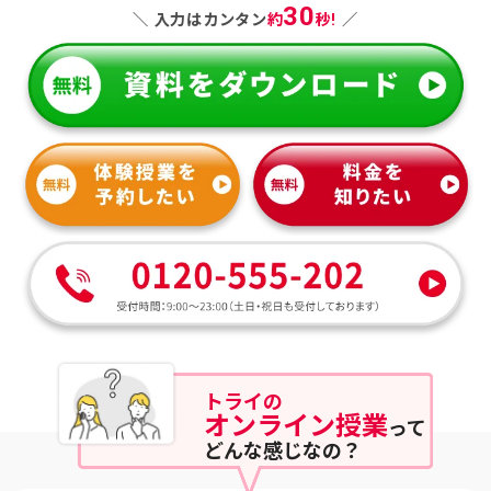
30
＼ 入力はカンタン
約
秒!
／
トライ
の
オンライン授業
って
どんな感じなの？