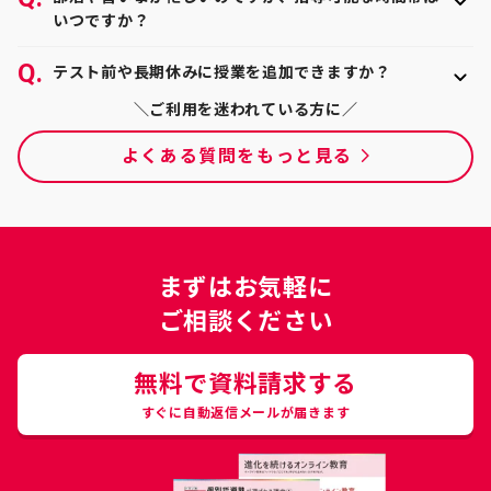
を受けていただけます。オンラインでの受講方法に不
ことはございません。完全マンツーマンなので、生徒
いつですか？
安がある方でも、初回授業の際に詳しくご説明してお
の集中力が切れてしまったサインを見逃すことなく、
りますのでご安心ください。
授業時間については教師と相談の上、自由に決めてい
時には適切にリフレッシュやコミュニケーションを挟
テスト前や長期休みに授業を追加できますか？
ただくことができます。昼間や深夜などといった時間
むことで集中力を最後までキープできます。オンライ
帯も、トライのオンライン個別指導塾なら対応が可能
ンでの学習が初めての方や学校でのオンライン授業で
はい、自由に追加できます。担当の教育プランナーと
＼ご利用を迷われている方に／
です。
は集中が続かなかった方でも、楽しみながら集中して
相談しながら、ご状況に合わせて受講科目や回数を柔
よくある質問をもっと見る
勉強できます。
軟に決められます。定期テスト前や入試前、長期休み
中の集中特訓として授業を追加する方も多くいらっし
ゃいます。
まずはお気軽に
ご相談ください
無料で資料請求する
すぐに自動返信メールが届きます