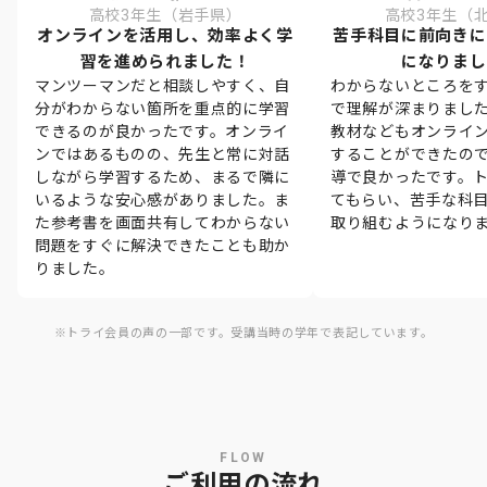
高校3年生（岩手県）
高校3年生（
オンラインを活用し、効率よく学
苦手科目に前向きに
習を進められました！
になりまし
マンツーマンだと相談しやすく、自
わからないところを
分がわからない箇所を重点的に学習
で理解が深まりまし
できるのが良かったです。オンライ
教材などもオンライ
ンではあるものの、先生と常に対話
することができたの
しながら学習するため、まるで隣に
導で良かったです。
いるような安心感がありました。ま
てもらい、苦手な科
た参考書を画面共有してわからない
取り組むようになり
問題をすぐに解決できたことも助か
りました。
※トライ会員の声の一部です。受講当時の学年で表記しています。
FLOW
ご利用の流れ