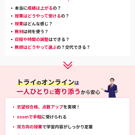
本当に
成績は上がる
の？
授業はどうやって受ける
の？
授業
はどんな感じ？
教材
は何を使う？
日程や時間の調整
はできる？
教師はどうやって選ぶ
の？交代できる？
トライ
オンライン
の
は
一人ひとり
寄り添う
に
から安心
志望校合格、点数アップ
を実現！
zoomで手軽
に受けられる
双方向の授業
で学習内容がしっかり定着