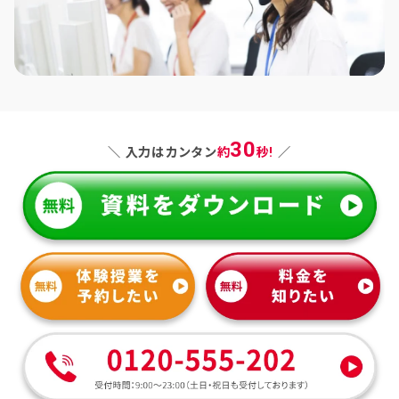
30
＼ 入力はカンタン
約
秒!
／