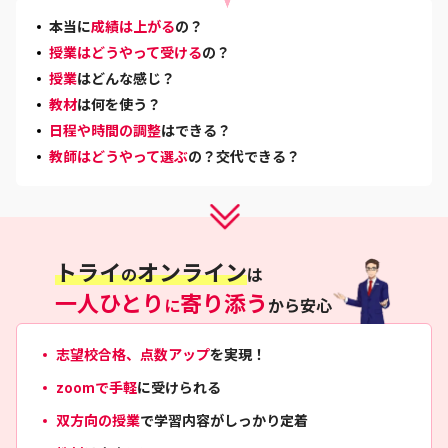
本当に
成績は上がる
の？
授業はどうやって受ける
の？
授業
はどんな感じ？
教材
は何を使う？
日程や時間の調整
はできる？
教師はどうやって選ぶ
の？交代できる？
トライ
オンライン
の
は
一人ひとり
寄り添う
に
から安心
志望校合格、点数アップ
を実現！
zoomで手軽
に受けられる
双方向の授業
で学習内容がしっかり定着