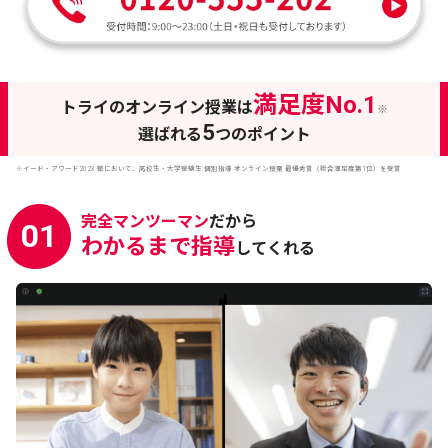
満足度No.1
トライのオンライン授業は
※
5
選ばれる
つのポイント
※イード・アワード2023 塾において、高校生・大学受験生 個別指導 オンライン授業 最優秀賞（総合満足度第1位）を受賞
完全マンツーマン
だから
01
わかるまで指導
してくれる