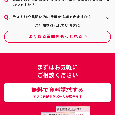
を受けていただけます。オンラインでの受講方法に不
ことはございません。完全マンツーマンなので、生徒
いつですか？
安がある方でも、初回授業の際に詳しくご説明してお
の集中力が切れてしまったサインを見逃すことなく、
りますのでご安心ください。
授業時間については教師と相談の上、自由に決めてい
時には適切にリフレッシュやコミュニケーションを挟
テスト前や長期休みに授業を追加できますか？
ただくことができます。昼間や深夜などといった時間
むことで集中力を最後までキープできます。オンライ
帯も、トライのオンライン個別指導塾なら対応が可能
ンでの学習が初めての方や学校でのオンライン授業で
はい、自由に追加できます。担当の教育プランナーと
＼ご利用を迷われている方に／
です。
は集中が続かなかった方でも、楽しみながら集中して
相談しながら、ご状況に合わせて受講科目や回数を柔
よくある質問をもっと見る
勉強できます。
軟に決められます。定期テスト前や入試前、長期休み
中の集中特訓として授業を追加する方も多くいらっし
ゃいます。
まずはお気軽に
ご相談ください
無料で資料請求する
すぐに自動返信メールが届きます