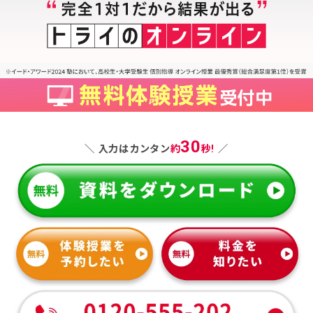
30
＼ 入力はカンタン
約
秒!
／