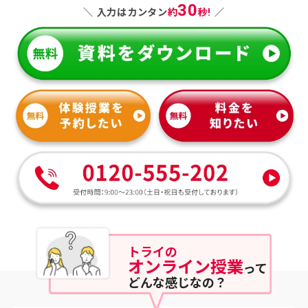
30
＼ 入力はカンタン
約
秒!
／
トライ
の
オンライン授業
って
どんな感じなの？