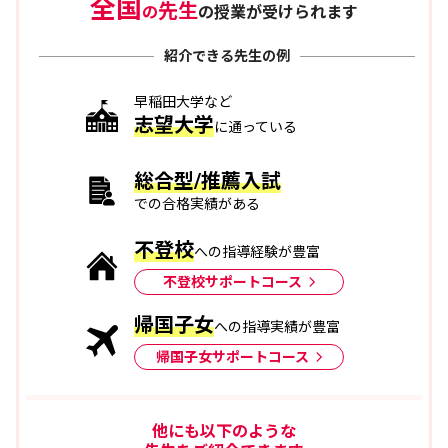
全国
先生
の
の授業が受けられます
紹介できる先生の例
早稲田大学など
志望大学
に通っている
総合型/推薦入試
での合格実績がある
不登校
への指導経験が豊富
不登校サポートコース
帰国子女
への指導実績が豊富
帰国子女サポートコース
他にも以下のような