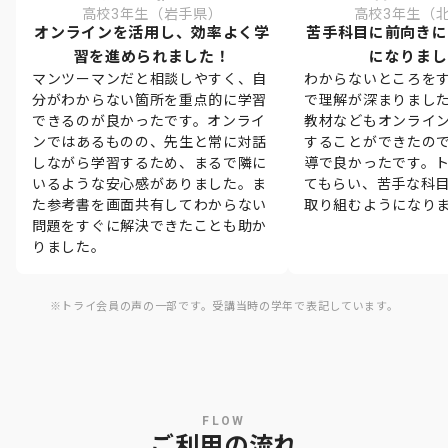
高校3年生（岩手県）
高校3年生（
オンラインを活用し、効率よく学
苦手科目に前向きに
習を進められました！
になりまし
マンツーマンだと相談しやすく、自
わからないところを
分がわからない箇所を重点的に学習
で理解が深まりまし
できるのが良かったです。オンライ
教材などもオンライ
ンではあるものの、先生と常に対話
することができたの
しながら学習するため、まるで隣に
導で良かったです。
いるような安心感がありました。ま
てもらい、苦手な科
た参考書を画面共有してわからない
取り組むようになり
問題をすぐに解決できたことも助か
りました。
※トライ会員の声の一部です。受講当時の学年で表記しています。
FLOW
ご利用の流れ