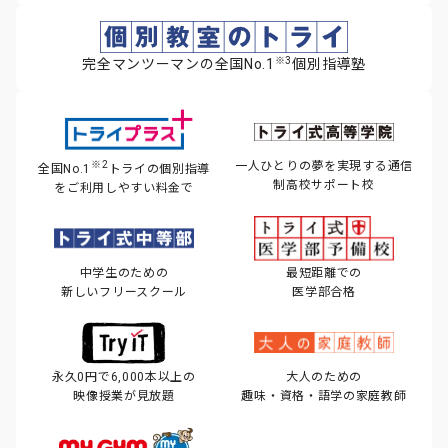
※3
完全マンツーマンの全国No.1
個別指導塾
※2
一人ひとりの夢を実現する
通信
全国No.1
トライの個別指導
制高校サポート校
を
ご利用しやすい料金で
中学生のための
最短距離での
新しいフリースクール
医学部合格
永久0円で6,000本以上の
大人のための
映像授業が見放題
趣味・資格・語学の家庭教師