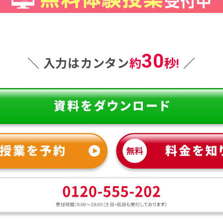
30
＼ 入力はカンタン
約
秒!
／