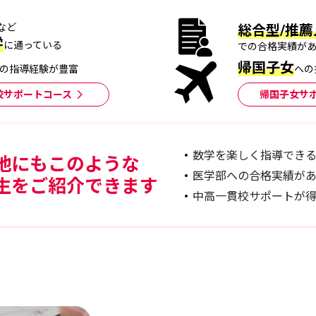
など
総合型/推薦
学
に通っている
での合格実績が
帰国子女
の指導経験が豊富
への
校サポートコース
帰国子女サ
数学を楽しく指導でき
他にもこのような
医学部への合格実績が
生をご紹介できます
中高一貫校サポートが