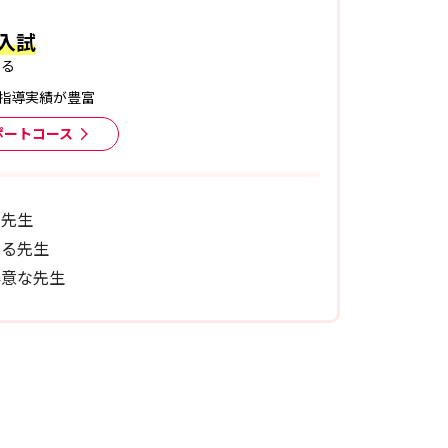
入試
ある
指導実績が豊富
ポートコース
る先生
ある先生
得意な先生