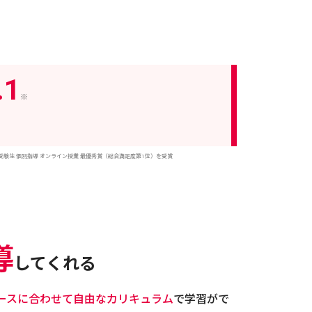
1
※
受験生 個別指導 オンライン授業 最優秀賞（総合満足度第1位）を受賞
導
してくれる
ースに合わせて自由なカリキュラム
で学習がで