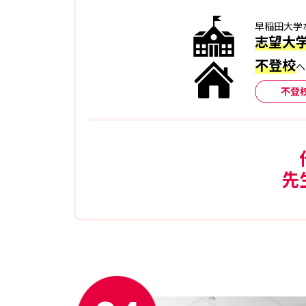
早稲田大学
志望大
不登校
へ
不登
先