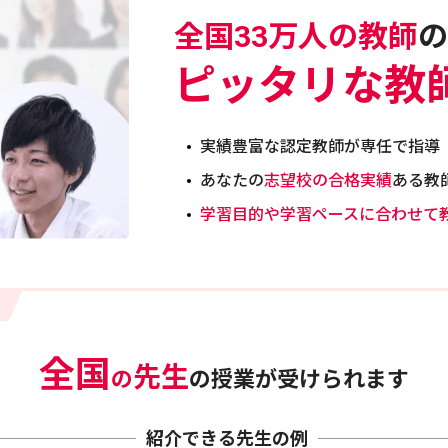
全国33万人の教師
の
ピッタリな教
実績豊富な認定教師が専任で指導
あなたの
志望校の合格実績
ある教
学習目的や学習ペースに合わせて
全国
先生
の
の授業が受けられます
紹介できる先生の例