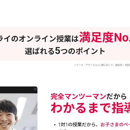
満足度No.
ライのオンライン授業は
5
選ばれる
つのポイント
※イード・アワード2023 塾において、高校生・大学
完全マンツーマン
だから
わかるまで指
1対1の授業だから、
お子さまのペ