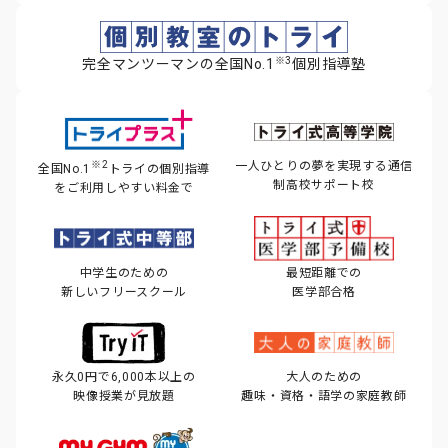
※3
完全マンツーマンの全国No.1
個別指導塾
※2
一人ひとりの夢を実現する
通信
全国No.1
トライの個別指導
制高校サポート校
を
ご利用しやすい料金で
中学生のための
最短距離での
新しいフリースクール
医学部合格
永久0円で6,000本以上の
大人のための
映像授業が見放題
趣味・資格・語学の家庭教師