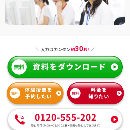
30
＼ 入力はカンタン
約
秒!
／