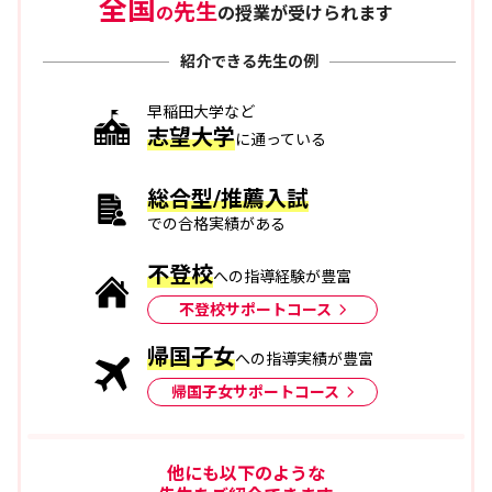
全国
先生
の
の授業が受けられます
紹介できる先生の例
早稲田大学など
志望大学
に通っている
総合型/推薦入試
での合格実績がある
不登校
への指導経験が豊富
不登校サポートコース
帰国子女
への指導実績が豊富
帰国子女サポートコース
他にも以下のような