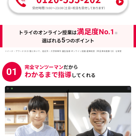
満足度No.1
トライのオンライン授業は
※
5
選ばれる
つのポイント
※イード・アワード2023 塾において、高校生・大学受験生 個別指導 オンライン授業 最優秀賞（総合満足度第1位）を受賞
完全マンツーマン
だから
01
わかるまで指導
してくれる