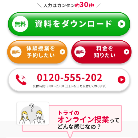
30
＼ 入力はカンタン
約
秒!
／
トライ
の
オンライン授業
って
どんな感じなの？