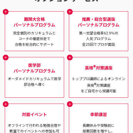
難関大合格
推薦・総合型選抜
パーソナルプログラム
パーソナルプログラム
完全個別のカリキュラムと
第一志望合格率62.9％の
コーチの徹底伴走で
人気プログラム
合格を総合的にサポート
全25回でプロが面談
医学部
®
英検
対策講座
パーソナルプログラム
オーダメイドカリキュラムで
医学
トッププロ講師による
オンライン
部合格へ導く
®
英検
対策講座
をご自宅から受講可能
対面イベント
季節講習​
オフラインで行われる勉強合宿や
長期休みや受験前に
教室でのイベントへの参加も可
授業回数を増やし、