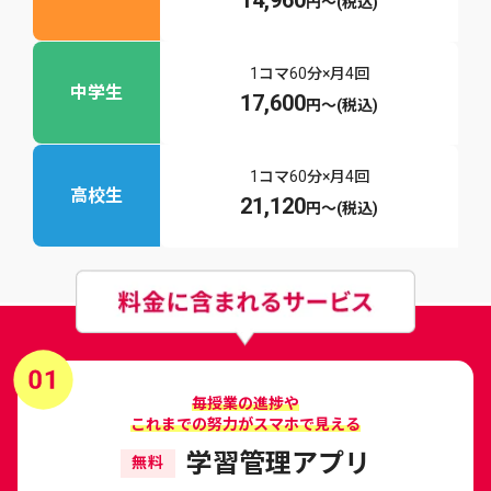
円〜
(税込)
1コマ60分×月4回
中学生
17,600
円〜
(税込)
1コマ60分×月4回
高校生
21,120
円〜
(税込)
毎授業の進捗や
これまでの努力がスマホで見える
学習管理アプリ
無料