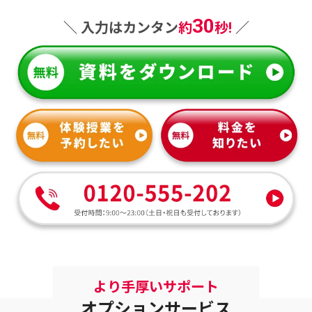
30
＼ 入力はカンタン
約
秒!
／
オプションサービス