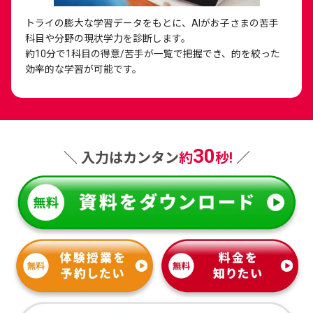
トライの膨大な学習データをもとに、AIがお子さまの苦手
科目や分野の現状学力を診断します。
約10分で1科目の得意/苦手が一覧で把握でき、的を絞った
効率的な学習が可能です。
30
＼ 入力はカンタン
約
秒!
／