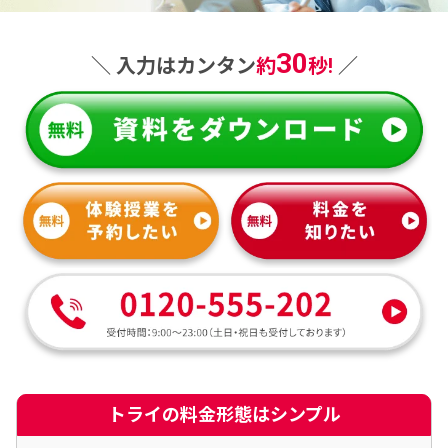
30
＼ 入力はカンタン
約
秒!
／
トライの料金形態はシンプル