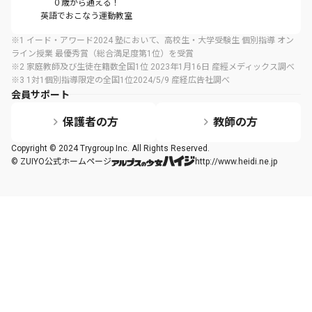
０歳から通える！
英語でおこなう運動教室
※1 イード・アワード2024 塾において、高校生・大学受験生 個別指導 オン
ライン授業 最優秀賞（総合満足度第1位）を受賞
※2 家庭教師及び生徒在籍数全国1位 2023年1月16日 産經メディックス調べ
※3 1対1個別指導限定の全国1位2024/5/9 産経広告社調べ
会員サポート
保護者の方
教師の方
Copyright © 2024 Trygroup Inc. All Rights Reserved.
© ZUIYO公式ホームページ
http://www.heidi.ne.jp